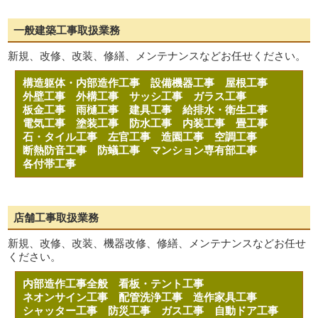
一般建築工事取扱業務
新規、改修、改装、修繕、メンテナンスなどお任せください。
構造躯体・内部造作工事
設備機器工事
屋根工事
外壁工事
外構工事
サッシ工事
ガラス工事
板金工事
雨樋工事
建具工事
給排水・衛生工事
電気工事
塗装工事
防水工事
内装工事
畳工事
石・タイル工事
左官工事
造園工事
空調工事
断熱防音工事
防蟻工事
マンション専有部工事
各付帯工事
店舗工事取扱業務
新規、改修、改装、機器改修、修繕、メンテナンスなどお任せ
ください。
内部造作工事全般
看板・テント工事
ネオンサイン工事
配管洗浄工事
造作家具工事
シャッター工事
防災工事
ガス工事
自動ドア工事