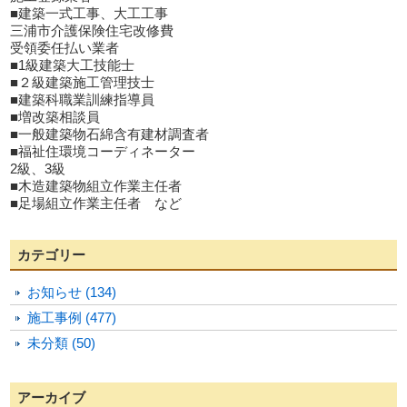
■建築一式工事、大工工事
三浦市介護保険住宅改修費
受領委任払い業者
■1級建築大工技能士
■２級建築施工管理技士
■建築科職業訓練指導員
■増改築相談員
■一般建築物石綿含有建材調査者
■福祉住環境コーディネーター
2級、3級
■木造建築物組立作業主任者
■足場組立作業主任者 など
カテゴリー
お知らせ (134)
施工事例 (477)
未分類 (50)
アーカイブ