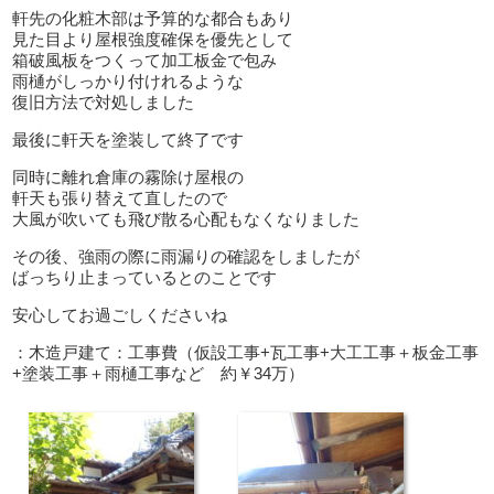
軒先の化粧木部は予算的な都合もあり
見た目より屋根強度確保を優先として
箱破風板をつくって加工板金で包み
雨樋がしっかり付けれるような
復旧方法で対処しました
最後に軒天を塗装して終了です
同時に離れ倉庫の霧除け屋根の
軒天も張り替えて直したので
大風が吹いても飛び散る心配もなくなりました
その後、強雨の際に雨漏りの確認をしましたが
ばっちり止まっているとのことです
安心してお過ごしくださいね
：木造戸建て：工事費（仮設工事+瓦工事+大工工事＋板金工事
+塗装工事＋雨樋工事など 約￥34万）