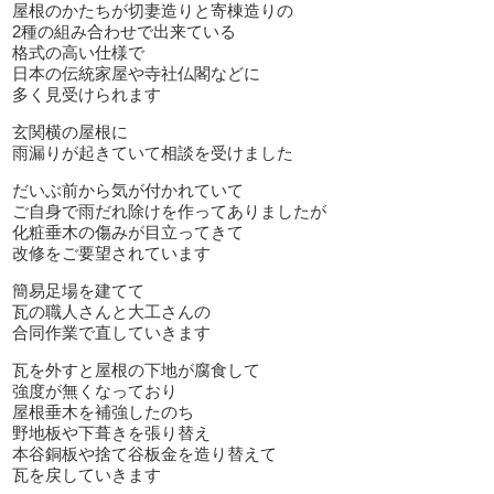
屋根のかたちが切妻造りと寄棟造りの
2種の組み合わせで出来ている
格式の高い仕様で
日本の伝統家屋や寺社仏閣などに
多く見受けられます
玄関横の屋根に
雨漏りが起きていて相談を受けました
だいぶ前から気が付かれていて
ご自身で雨だれ除けを作ってありましたが
化粧垂木の傷みが目立ってきて
改修をご要望されています
簡易足場を建てて
瓦の職人さんと大工さんの
合同作業で直していきます
瓦を外すと屋根の下地が腐食して
強度が無くなっており
屋根垂木を補強したのち
野地板や下葺きを張り替え
本谷銅板や捨て谷板金を造り替えて
瓦を戻していきます