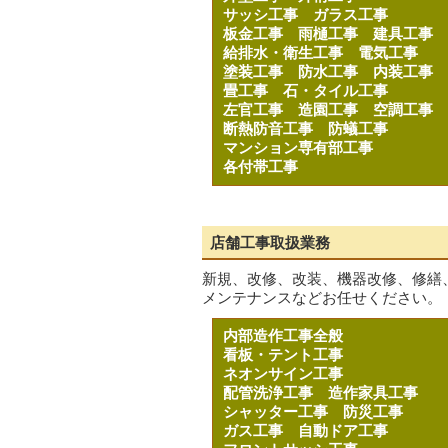
サッシ工事
ガラス工事
板金工事
雨樋工事
建具工事
給排水・衛生工事
電気工事
塗装工事
防水工事
内装工事
畳工事
石・タイル工事
左官工事
造園工事
空調工事
断熱防音工事
防蟻工事
マンション専有部工事
各付帯工事
店舗工事取扱業務
新規、改修、改装、機器改修、修繕
メンテナンスなどお任せください。
内部造作工事全般
看板・テント工事
ネオンサイン工事
配管洗浄工事
造作家具工事
シャッター工事
防災工事
ガス工事
自動ドア工事