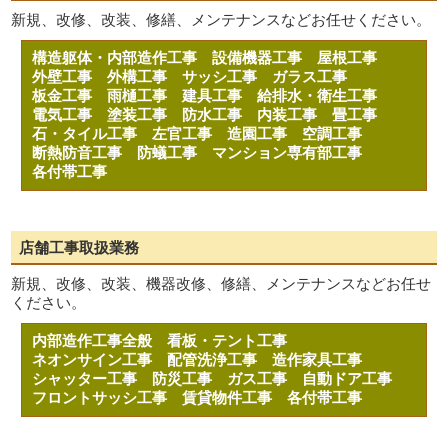
新規、改修、改装、修繕、メンテナンスなどお任せください。
構造躯体・内部造作工事
設備機器工事
屋根工事
外壁工事
外構工事
サッシ工事
ガラス工事
板金工事
雨樋工事
建具工事
給排水・衛生工事
電気工事
塗装工事
防水工事
内装工事
畳工事
石・タイル工事
左官工事
造園工事
空調工事
断熱防音工事
防蟻工事
マンション専有部工事
各付帯工事
店舗工事取扱業務
新規、改修、改装、機器改修、修繕、メンテナンスなどお任せ
ください。
内部造作工事全般
看板・テント工事
ネオンサイン工事
配管洗浄工事
造作家具工事
シャッター工事
防災工事
ガス工事
自動ドア工事
フロントサッシ工事
賃貸物件工事
各付帯工事