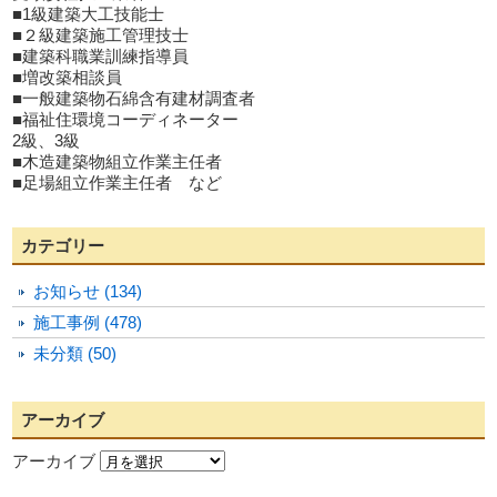
■1級建築大工技能士
■２級建築施工管理技士
■建築科職業訓練指導員
■増改築相談員
■一般建築物石綿含有建材調査者
■福祉住環境コーディネーター
2級、3級
■木造建築物組立作業主任者
■足場組立作業主任者 など
カテゴリー
お知らせ (134)
施工事例 (478)
未分類 (50)
アーカイブ
アーカイブ