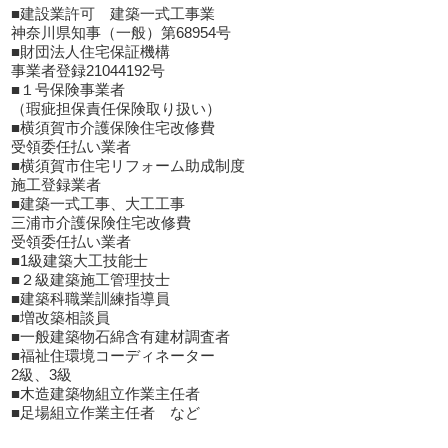
■建設業許可 建築一式工事業
神奈川県知事（一般）第68954号
■財団法人住宅保証機構
事業者登録21044192号
■１号保険事業者
（瑕疵担保責任保険取り扱い）
■横須賀市介護保険住宅改修費
受領委任払い業者
■横須賀市住宅リフォーム助成制度
施工登録業者
■建築一式工事、大工工事
三浦市介護保険住宅改修費
受領委任払い業者
■1級建築大工技能士
■２級建築施工管理技士
■建築科職業訓練指導員
■増改築相談員
■一般建築物石綿含有建材調査者
■福祉住環境コーディネーター
2級、3級
■木造建築物組立作業主任者
■足場組立作業主任者 など