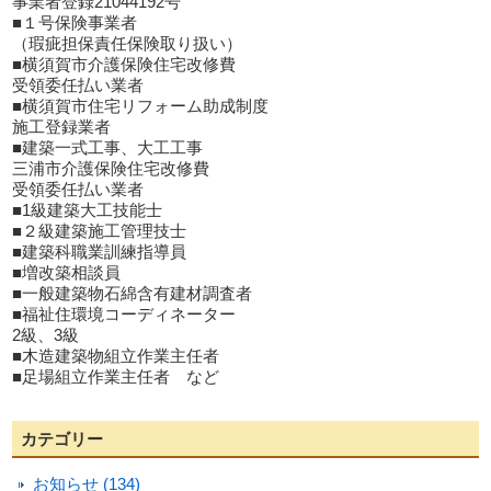
事業者登録21044192号
■１号保険事業者
（瑕疵担保責任保険取り扱い）
■横須賀市介護保険住宅改修費
受領委任払い業者
■横須賀市住宅リフォーム助成制度
施工登録業者
■建築一式工事、大工工事
三浦市介護保険住宅改修費
受領委任払い業者
■1級建築大工技能士
■２級建築施工管理技士
■建築科職業訓練指導員
■増改築相談員
■一般建築物石綿含有建材調査者
■福祉住環境コーディネーター
2級、3級
■木造建築物組立作業主任者
■足場組立作業主任者 など
カテゴリー
お知らせ (134)