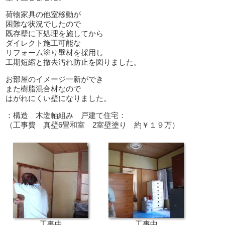
荷物家具の他室移動が
困難な状況でしたので
既存壁に下処理を施してから
ダイレクト施工可能な
リフォーム塗り壁材を採用し
工期短縮と撤去汚れ防止を図りました。
お部屋のイメージ一新ができ
また樹脂混合材なので
はがれにくい壁になりました。
：構造 木造軸組み 戸建て住宅：
（工事費 真壁6畳和室 2室壁塗り 約￥１９万）
工事中
工事中