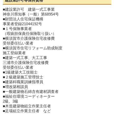
建設業許可等保持資格
■建設業許可 建築一式工事業
神奈川県知事（一般）第68954号
■財団法人住宅保証機構
事業者登録21044192号
■１号保険事業者
（瑕疵担保責任保険取り扱い）
■横須賀市介護保険住宅改修費
受領委任払い業者
■横須賀市住宅リフォーム助成制度
施工登録業者
■建築一式工事、大工工事
三浦市介護保険住宅改修費
受領委任払い業者
■1級建築大工技能士
■２級建築施工管理技士
■建築科職業訓練指導員
■増改築相談員
■一般建築物石綿含有建材調査者
■福祉住環境コーディネーター
2級、3級
■木造建築物組立作業主任者
■足場組立作業主任者 など