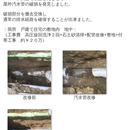
屋外汚水管の破損を発見しました。
破損部分を撤去交換し
通常の排水経路を確保することが出来ました。
：箇所 戸建て住宅の敷地内 地中：
（工事費 高圧旋回洗浄２回
+
石土砂清掃
+
配管改修
+
整地
+
付
帯工事 約￥２０万）
改修前
汚水管改修